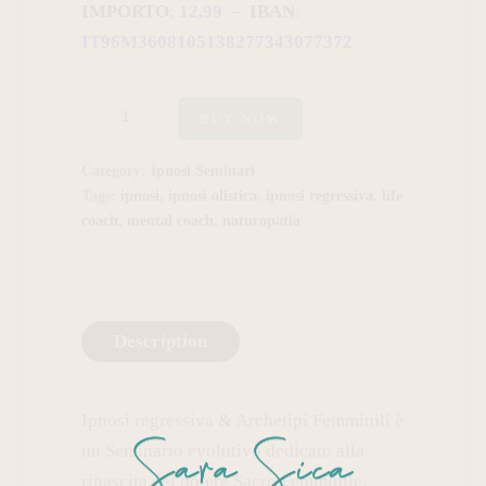
IMPORTO
:
12,99 –
IBAN
:
IT96M3608105138277343077372
BUY NOW
Category:
Ipnosi Seminari
Tags:
ipnosi
,
ipnosi olistica
,
ipnosi regressiva
,
life
coach
,
mental coach
,
naturopatia
Description
Ipnosi regressiva & Archetipi Femminili è
un Seminario evolutivo dedicato alla
rinascita del potere Sacro Femminile.