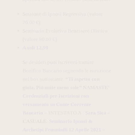
Sessione di Ipnosi Regressiva (valore
70.00 €)
Seminario Evolutivo Benessere Olistico
(valore 80.00 €)
A soli 12,99
Se desideri puoi iscriverti tramite
Bonifico Bancario seguendo le istruzione
nel box sottostante.
“Ti aspetto con
gioia. Più unite meno sole” NAMASTE’
Credenziali per Iscrizioni con
versamento su Conte Corrente
Bancario –
INTESTATO A
:
Sara Sica –
CASUALE
:
Seminario Ipnosi &
Archetipi Femminili 12 Aprile 2021 –