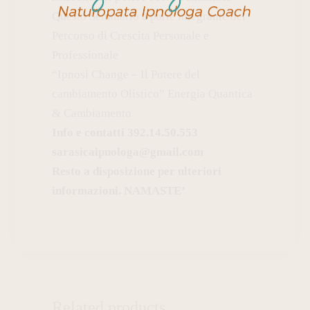
Questo Seminario è parte integrante del
Percorso di Crescita Personale e
Professionale
“Ipnosi Change – Il Potere del
cambiamento Olistico” Energia Quantica
& Cambiamento.
Info e contatti 392.14.50.553
sarasicaipnologa@gmail.com
Resto a disposizione per ulteriori
informazioni. NAMASTE’
Related products