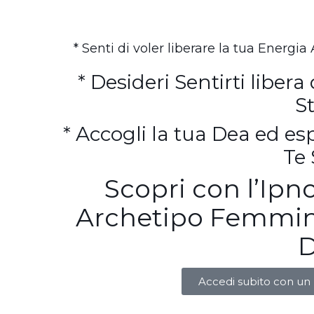
* Senti di voler liberare la tua Energi
* Desideri Sentirti libe
S
* Accogli la tua Dea ed esp
Te 
Scopri con l’Ipn
Archetipo Femmini
D
Accedi subito con un 