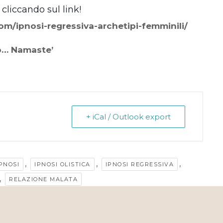
 cliccando sul link!
com/ipnosi-regressiva-archetipi-femminili/
o… Namaste’
+ iCal / Outlook export
,
,
,
PNOSI
IPNOSI OLISTICA
IPNOSI REGRESSIVA
,
RELAZIONE MALATA