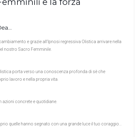
Femminili e la forza
 Dea…
cambiamento e grazie all’Ipnosi regressiva Olistica arrivare nella
del nostro Sacro Femminile.
a Olistica porta verso una conoscenza profonda di sè che
o lavoro e nella propria vita.
 azioni concrete e quotidiane.
proprio quelle hanno segnato con una grande luce il tuo coraggio…