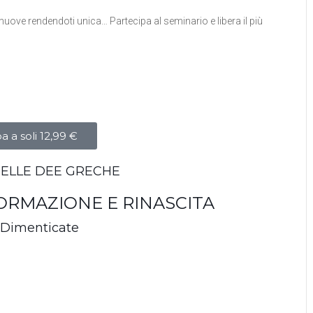
 muove rendendoti unica… Partecipa al seminario e libera il più
a a soli 12,99 €
 DELLE DEE GRECHE
RMAZIONE E RINASCITA
à Dimenticate