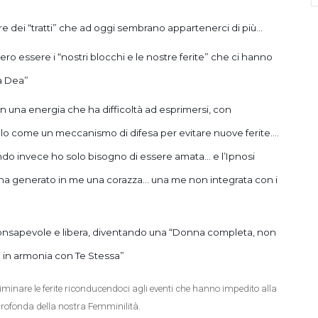
re dei “tratti” che ad oggi sembrano appartenerci di più…
ro essere i “nostri blocchi e le nostre ferite” che ci hanno
a Dea”
n una energia che ha difficoltà ad esprimersi, con
olo come un meccanismo di difesa per evitare nuove ferite….
do invece ho solo bisogno di essere amata… e l’Ipnosi
 ha generato in me una corazza… una me non integrata con i
e, consapevole e libera, diventando una “Donna completa, non
a in armonia con Te Stessa”
iminare le ferite riconducendoci agli eventi che hanno impedito alla
 profonda della nostra Femminilità.