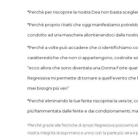
*Perchè per riscoprire la nostra Dea non basta sceglie
*Perchè proprio i tratti che oggi manifestiamo potrebbe
condotto ad una maschera allontanandoci dalla nostr
*Perchè a volte può accadere che ci identifichiamo co
caratterestiche che non ci appartengono, costruite s
“ecco allora che sono diventata una Donna Forte quan
Regressiva mi permette di tornare a quell’evento che
miei bisogni più veri”
*Perché eliminando le tue ferite riscoprirai la vera t
più frammentata dalle ferite e dai condizionamenti, m
*Perché grazie alle Tecniche di Ipnosi Regressiva possiamo el
nostra integrità di esprimersi e unirsi con la parte più vera e