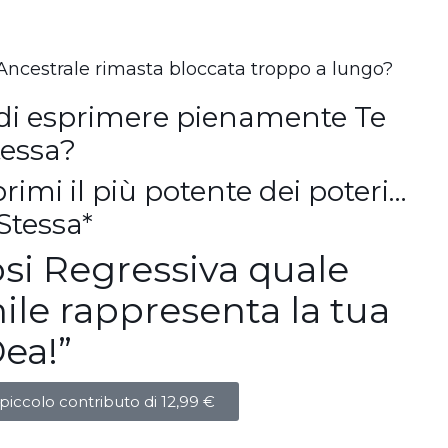
a Ancestrale rimasta bloccata troppo a lungo?
ra di esprimere pienamente Te
tessa?
rimi il più potente dei poteri…
Stessa*
osi Regressiva quale
le rappresenta la tua
ea!”
piccolo contributo di 12,99 €