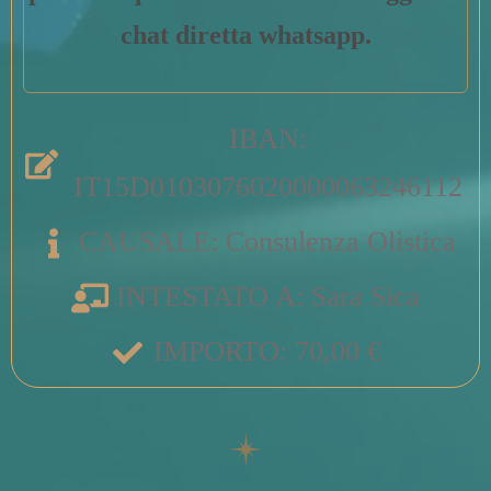
chat diretta whatsapp.
IBAN:
IT15D0103076020000063246112
CAUSALE: Consulenza Olistica
INTESTATO A: Sara Sica
IMPORTO: 70,00 €