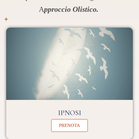
A
pproccio Olistico.
IPNOSI
PRENOTA